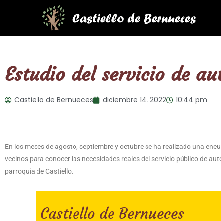
Estudio del servicio de au
Castiello de Bernueces
diciembre 14, 2022
10:44 pm
En los meses de agosto, septiembre y octubre se ha realizado una encu
vecinos para conocer las necesidades reales del servicio público de aut
parroquia de Castiello.
Castiello de Bernueces